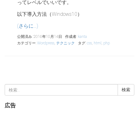
ってレベルでいいです。
以下導入方法（Windows10）
(さらに…)
公開済み: 2016年10月14日
作成者:
kanta
カテゴリー:
Wordpress
,
テクニック
タグ:
css
,
html
,
php
検
索:
広告