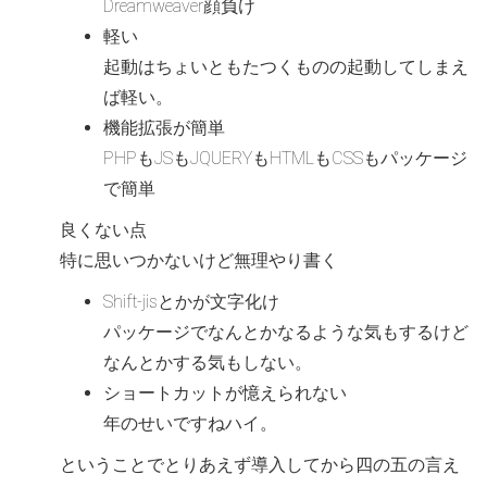
Dreamweaver顔負け
軽い
起動はちょいともたつくものの起動してしまえ
ば軽い。
機能拡張が簡単
PHPもJSもJQUERYもHTMLもCSSもパッケージ
で簡単
良くない点
特に思いつかないけど無理やり書く
Shift-jisとかが文字化け
パッケージでなんとかなるような気もするけど
なんとかする気もしない。
ショートカットが憶えられない
年のせいですねハイ。
ということでとりあえず導入してから四の五の言え