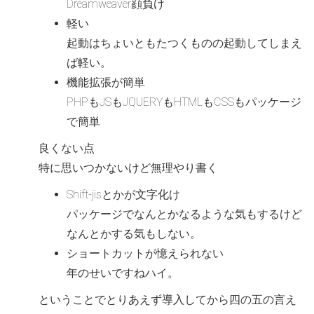
Dreamweaver顔負け
軽い
起動はちょいともたつくものの起動してしまえ
ば軽い。
機能拡張が簡単
PHPもJSもJQUERYもHTMLもCSSもパッケージ
で簡単
良くない点
特に思いつかないけど無理やり書く
Shift-jisとかが文字化け
パッケージでなんとかなるような気もするけど
なんとかする気もしない。
ショートカットが憶えられない
年のせいですねハイ。
ということでとりあえず導入してから四の五の言え