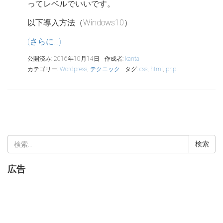
ってレベルでいいです。
以下導入方法（Windows10）
(さらに…)
公開済み: 2016年10月14日
作成者:
kanta
カテゴリー:
Wordpress
,
テクニック
タグ:
css
,
html
,
php
検
索:
広告