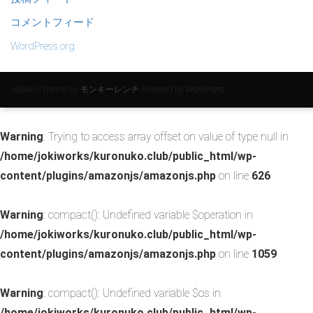
コメントフィード
WordPress.org
Habakiri theme by
モンキーレンチ
Powered by
WordPress
Warning
: Trying to access array offset on value of type null in
/home/jokiworks/kuronuko.club/public_html/wp-
content/plugins/amazonjs/amazonjs.php
on line
626
Warning
: compact(): Undefined variable $operation in
/home/jokiworks/kuronuko.club/public_html/wp-
content/plugins/amazonjs/amazonjs.php
on line
1059
Warning
: compact(): Undefined variable $os in
/home/jokiworks/kuronuko.club/public_html/wp-