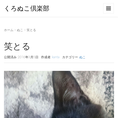
くろぬこ倶楽部
ホーム
>
ぬこ
>
笑とる
笑とる
公開済み: 2016年3月5日
作成者:
kanta
カテゴリー:
ぬこ